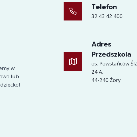
Telefon
32 43 42 400
Adres
Przedszkola
os. Powstańców Śl
żemy w
24 A,
lowo lub
44-240 Żory
 dziecko!