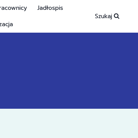
racownicy
Jadłospis
Szukaj
zacja