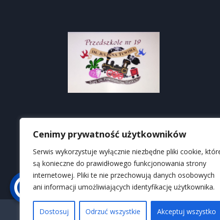
Cenimy prywatność użytkowników
Serwis wykorzystuje wyłącznie niezbędne pliki cookie, któr
są konieczne do prawidłowego funkcjonowania strony
internetowej. Pliki te nie przechowują danych osobowych
ani informacji umożliwiających identyfikację użytkownika.
WYSOKI KONTRAST
Dostosuj
Odrzuć wszystkie
Akceptuj wszystko