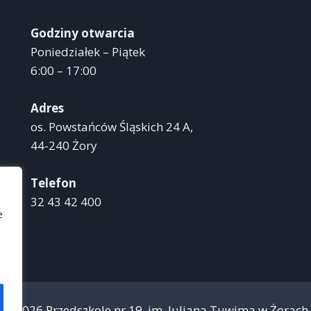
Godziny otwarcia
Poniedziałek – Piątek
6:00 – 17:00
Adres
os. Powstańców Śląskich 24 A,
44-240 Żory
Telefon
32 43 42 400
e
© 2026 Przedszkole nr 19, im. Juliana Tuwima w Żorach