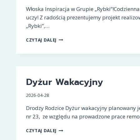
Włoska Inspiracja w Grupie „Rybki”!Codzienna 
uczy! Z radością prezentujemy projekt realiz
„Rybki”,…
WŁOSKA
CZYTAJ DALEJ
INSPIRACJA
W
GRUPIE
„RYBKI”!
Dyżur Wakacyjny
2026-04-28
Drodzy Rodzice Dyżur wakacyjny planowany jes
nr 23, ze względu na prowadzone prace rem
DYŻUR
CZYTAJ DALEJ
WAKACYJNY