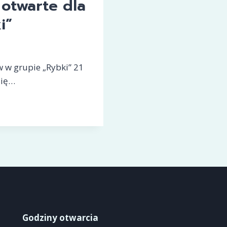
 otwarte dla
i”
w w grupie „Rybki” 21
się…
Godziny otwarcia