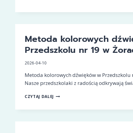
Metoda kolorowych dźw
Przedszkolu nr 19 w Żora
2026-04-10
Metoda kolorowych dźwięków w Przedszkolu 
Nasze przedszkolaki z radością odkrywają św
METODA
CZYTAJ DALEJ
KOLOROWYCH
DŹWIĘKÓW
W
PRZEDSZKOLU
NR
19