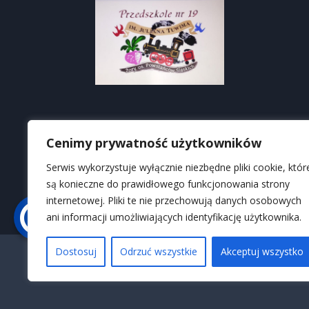
Cenimy prywatność użytkowników
Serwis wykorzystuje wyłącznie niezbędne pliki cookie, któr
są konieczne do prawidłowego funkcjonowania strony
internetowej. Pliki te nie przechowują danych osobowych
ani informacji umożliwiających identyfikację użytkownika.
WYSOKI KONTRAST
Dostosuj
Odrzuć wszystkie
Akceptuj wszystko