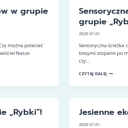
ów w grupie
Sensoryczna
grupie „Ryb
2026-07-01
Czy można polecieć
Sensoryczna ścieżka 
wiście! Nasze
bosymi stopami po m
czy…
SENSORY
CZYTAJ DALEJ
ŚCIEŻKA
ZDROWIA
W
GRUPIE
„RYBKI”
ie „Rybki”!
Jesienne e
2026-07-01