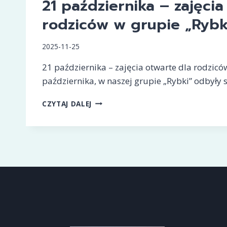
21 października – zajęcia
W
rodziców w grupie „Rybk
ŻORACH
2025-11-25
21 października – zajęcia otwarte dla rodzicó
października, w naszej grupie „Rybki” odbyły 
21
CZYTAJ DALEJ
PAŹDZIERNIKA
–
ZAJĘCIA
OTWARTE
DLA
RODZICÓW
W
GRUPIE
„RYBKI”