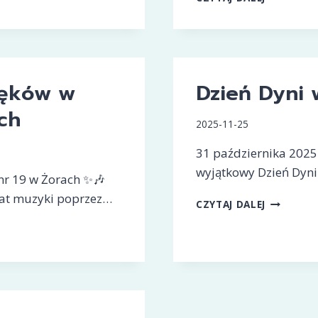
ZASŁUCHA
ięków w
Dzień Dyni
ch
2025-11-25
31 października 2025
wyjątkowy Dzień Dyni.
nr 19 w Żorach ✨🎶
iat muzyki poprzez…
DZIEŃ
CZYTAJ DALEJ
DYNI
W
NASZYM
PRZEDSZ