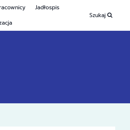
racownicy
Jadłospis
Szukaj
zacja