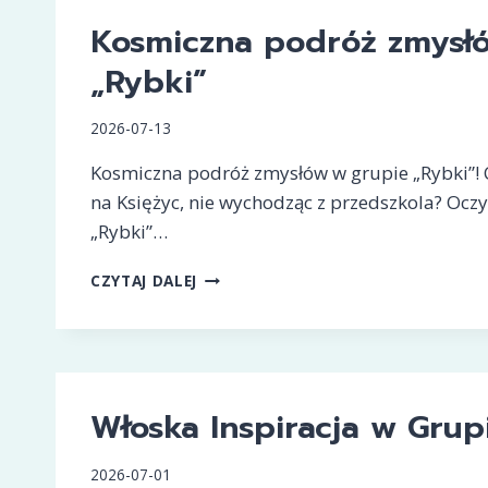
Kosmiczna podróż zmysł
„Rybki”
2026-07-13
Kosmiczna podróż zmysłów w grupie „Rybki”! 
na Księżyc, nie wychodząc z przedszkola? Oczy
„Rybki”…
KOSMICZNA
CZYTAJ DALEJ
PODRÓŻ
ZMYSŁÓW
W
GRUPIE
„RYBKI”
Włoska Inspiracja w Grup
2026-07-01