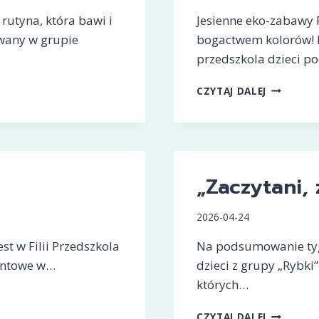
rutyna, która bawi i
Jesienne eko-zabawy R
owany w grupie
bogactwem kolorów! P
przedszkola dzieci po
JESIENNE
CZYTAJ DALEJ
EKO-
ZABAWY
RYBEK
„Zaczytani, 
2026-04-24
t w Filii Przedszkola
Na podsumowanie tygo
ontowe w…
dzieci z grupy „Rybki
których…
„ZACZYTA
CZYTAJ DALEJ