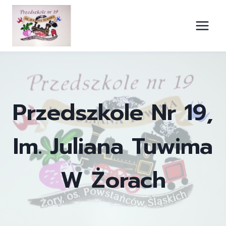
Przejdź
do
treści
Przedszkole Nr 19,
Im. Juliana Tuwima
W Żorach